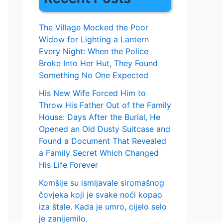
The Village Mocked the Poor
Widow for Lighting a Lantern
Every Night: When the Police
Broke Into Her Hut, They Found
Something No One Expected
His New Wife Forced Him to
Throw His Father Out of the Family
House: Days After the Burial, He
Opened an Old Dusty Suitcase and
Found a Document That Revealed
a Family Secret Which Changed
His Life Forever
Komšije su ismijavale siromašnog
čovjeka koji je svake noći kopao
iza štale. Kada je umro, cijelo selo
je zanijemilo.