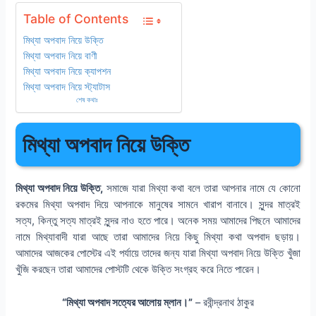
Table of Contents
মিথ্যা অপবাদ নিয়ে উক্তি
মিথ্যা অপবাদ নিয়ে বাণী
মিথ্যা অপবাদ নিয়ে ক্যাপশন
মিথ্যা অপবাদ নিয়ে স্ট্যাটাস
শেষ কথাঃ
মিথ্যা অপবাদ নিয়ে উক্তি
মিথ্যা অপবাদ নিয়ে উক্তি,
সমাজে যারা মিথ্যা কথা বলে তারা আপনার নামে যে কোনো
রকমের মিথ্যা অপবাদ দিয়ে আপনাকে মানুষের সামনে খারাপ বানাবে। সুন্দর মাত্রই
সত্য, কিন্তু সত্য মাত্রই সুন্দর নাও হতে পারে। অনেক সময় আমাদের পিছনে আমাদের
নামে মিথ্যাবাদী যারা আছে তারা আমাদের নিয়ে কিছু মিথ্যা কথা অপবাদ ছড়ায়।
আমাদের আজকের পোস্টের এই পর্যায়ে তাদের জন্য যারা মিথ্যা অপবাদ নিয়ে উক্তি খুঁজা
খুঁজি করছেন তারা আমাদের পোস্টটি থেকে উক্তি সংগ্রহ করে নিতে পারেন।
“মিথ্যা অপবাদ সত্যের আলোয় ম্লান।”
– রবীন্দ্রনাথ ঠাকুর