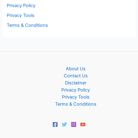
Privacy Policy
Privacy Tools
Terms & Conditions
About Us
Contact Us
Disclaimer
Privacy Policy
Privacy Tools
Terms & Conditions