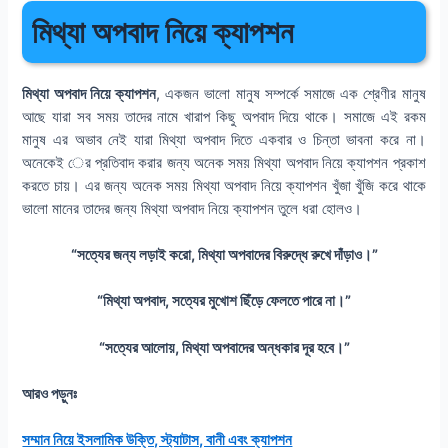
মিথ্যা অপবাদ নিয়ে ক্যাপশন
মিথ্যা অপবাদ নিয়ে ক্যাপশন
, একজন ভালো মানুষ সম্পর্কে সমাজে এক শ্রেণীর মানুষ
আছে যারা সব সময় তাদের নামে খারাপ কিছু অপবাদ দিয়ে থাকে। সমাজে এই রকম
মানুষ এর অভাব নেই যারা মিথ্যা অপবাদ দিতে একবার ও চিন্তা ভাবনা করে না।
অনেকেই ের প্রতিবাদ করার জন্য অনেক সময় মিথ্যা অপবাদ নিয়ে ক্যাপশন প্রকাশ
করতে চায়। এর জন্য অনেক সময় মিথ্যা অপবাদ নিয়ে ক্যাপশন খুঁজা খুঁজি করে থাকে
ভালো মানের তাদের জন্য মিথ্যা অপবাদ নিয়ে ক্যাপশন তুলে ধরা হোলও।
“সত্যের জন্য লড়াই করো, মিথ্যা অপবাদের বিরুদ্ধে রুখে দাঁড়াও।”
“মিথ্যা অপবাদ, সত্যের মুখোশ ছিঁড়ে ফেলতে পারে না।”
“সত্যের আলোয়, মিথ্যা অপবাদের অন্ধকার দূর হবে।”
আরও পড়ুনঃ
সম্মান নিয়ে ইসলামিক উক্তি, স্ট্যাটাস, বানী এবং ক্যাপশন