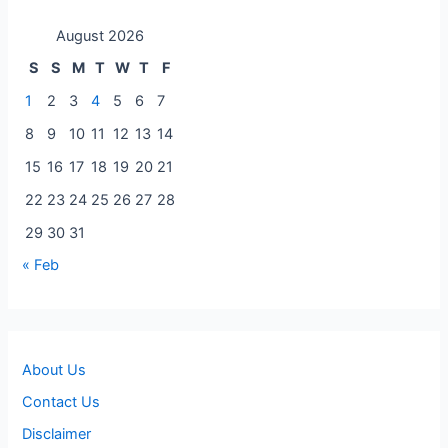
August 2026
S
S
M
T
W
T
F
1
2
3
4
5
6
7
8
9
10
11
12
13
14
15
16
17
18
19
20
21
22
23
24
25
26
27
28
29
30
31
« Feb
About Us
Contact Us
Disclaimer