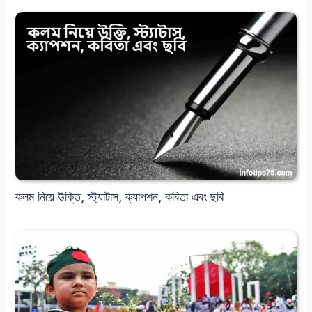
কলম নিয়ে উক্তি, স্ট্যাটাস, ক্যাপশন, কবিতা এবং ছবি