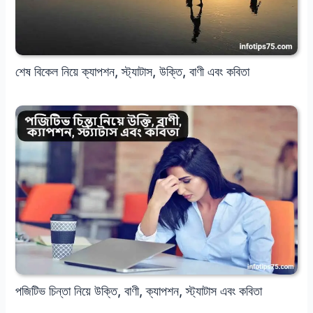
শেষ বিকেল নিয়ে ক্যাপশন, স্ট্যাটাস, উক্তি, বাণী এবং কবিতা
পজিটিভ চিন্তা নিয়ে উক্তি, বাণী, ক্যাপশন, স্ট্যাটাস এবং কবিতা