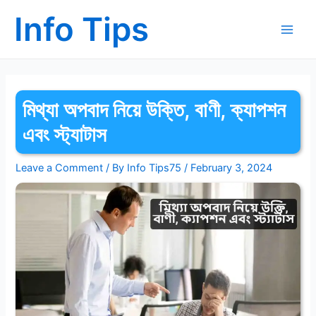
Skip
Info Tips
to
content
Main
Men
মিথ্যা অপবাদ নিয়ে উক্তি, বাণী, ক্যাপশন
এবং স্ট্যাটাস
Leave a Comment
/ By
Info Tips75
/
February 3, 2024