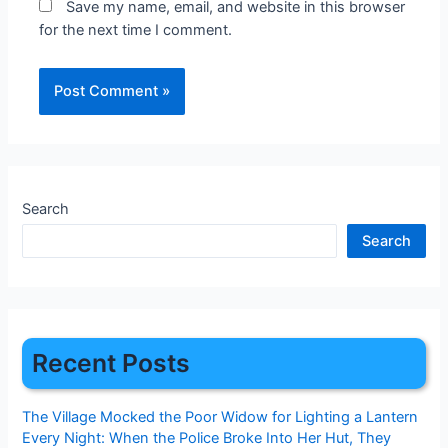
Save my name, email, and website in this browser
for the next time I comment.
Search
Search
Recent Posts
The Village Mocked the Poor Widow for Lighting a Lantern
Every Night: When the Police Broke Into Her Hut, They