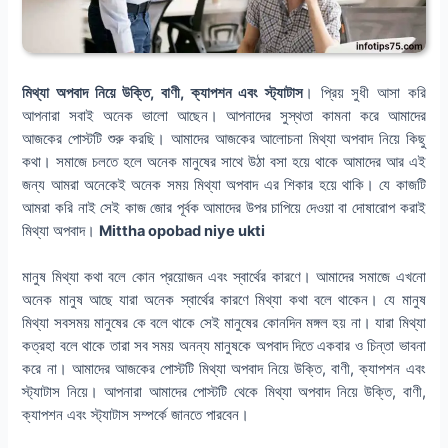
মিথ্যা অপবাদ নিয়ে উক্তি, বাণী, ক্যাপশন এবং স্ট্যাটাস
। প্রিয় সুধী আসা করি
আপনারা সবাই অনেক ভালো আছেন। আপনাদের সুস্থতা কামনা করে আমাদের
আজকের পোস্টটি শুরু করছি। আমাদের আজকের আলোচনা মিথ্যা অপবাদ নিয়ে কিছু
কথা। সমাজে চলতে হলে অনেক মানুষের সাথে উঠা বসা হয়ে থাকে আমাদের আর এই
জন্য আমরা অনেকেই অনেক সময় মিথ্যা অপবাদ এর শিকার হয়ে থাকি। যে কাজটি
আমরা করি নাই সেই কাজ জোর পূর্বক আমাদের উপর চাপিয়ে দেওয়া বা দোষারোপ করাই
মিথ্যা অপবাদ।
Mittha opobad niye ukti
মানুষ মিথ্যা কথা বলে কোন প্রয়োজন এবং স্বার্থের কারণে। আমাদের সমাজে এখনো
অনেক মানুষ আছে যারা অনেক স্বার্থের কারণে মিথ্যা কথা বলে থাকেন। যে মানুষ
মিথ্যা সবসময় মানুষের কে বলে থাকে সেই মানুষের কোনদিন মঙ্গল হয় না। যারা মিথ্যা
কত্রহা বলে থাকে তারা সব সময় অনন্য মানুষকে অপবাদ দিতে একবার ও চিন্তা ভাবনা
করে না। আমাদের আজকের পোস্টটি মিথ্যা অপবাদ নিয়ে উক্তি, বাণী, ক্যাপশন এবং
স্ট্যাটাস নিয়ে। আপনারা আমাদের পোস্টটি থেকে মিথ্যা অপবাদ নিয়ে উক্তি, বাণী,
ক্যাপশন এবং স্ট্যাটাস সম্পর্কে জানতে পারবেন।