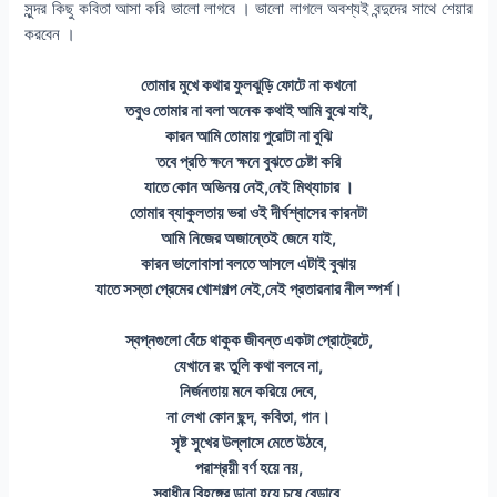
সুন্দর কিছু কবিতা আসা করি ভালো লাগবে । ভালো লাগলে অবশ্যই বন্দুদের সাথে শেয়ার
করবেন ।
তোমার মুখে কথার ফুলঝুড়ি ফোটে না কখনো
তবুও তোমার না বলা অনেক কথাই আমি বুঝে যাই,
কারন আমি তোমায় পুরোটা না বুঝি
তবে প্রতি ক্ষনে ক্ষনে বুঝতে চেষ্টা করি
যাতে কোন অভিনয় নেই,নেই মিথ্যাচার ।
তোমার ব্যাকুলতায় ভরা ওই দীর্ঘশ্বাসের কারনটা
আমি নিজের অজান্তেই জেনে যাই,
কারন ভালোবাসা বলতে আসলে এটাই বুঝায়
যাতে সস্তা প্রেমের খোশগল্প নেই,নেই প্রতারনার নীল স্পর্শ।
স্বপ্নগুলো বেঁচে থাকুক জীবন্ত একটা প্রোট্রেটে,
যেখানে রং তুলি কথা বলবে না,
নির্জনতায় মনে করিয়ে দেবে,
না লেখা কোন ছন্দ, কবিতা, গান।
সৃষ্ট সুখের উল্লাসে মেতে উঠবে,
পরাশ্রয়ী বর্ণ হয়ে নয়,
স্বাধীন বিহঙ্গের ডানা হয়ে চষে বেড়াবে,