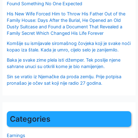
Found Something No One Expected
His New Wife Forced Him to Throw His Father Out of the
Family House: Days After the Burial, He Opened an Old
Dusty Suitcase and Found a Document That Revealed a
Family Secret Which Changed His Life Forever
Komšije su ismijavale siromašnog čovjeka koji je svake noći
kopao iza štale. Kada je umro, cijelo selo je zanijemilo.
Baka je svake zime plela isti džemper. Tek poslije njene
sahrane unuci su otkrili kome je bio namijenjen.
Sin se vratio iz Njemačke da proda zemlju. Prije potpisa
pronašao je očev sat koji nije radio 27 godina.
Categories
Earnings