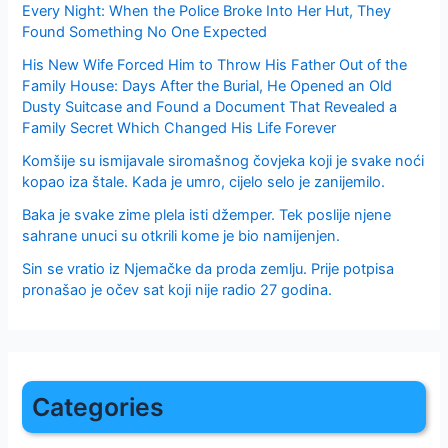
Every Night: When the Police Broke Into Her Hut, They
Found Something No One Expected
His New Wife Forced Him to Throw His Father Out of the
Family House: Days After the Burial, He Opened an Old
Dusty Suitcase and Found a Document That Revealed a
Family Secret Which Changed His Life Forever
Komšije su ismijavale siromašnog čovjeka koji je svake noći
kopao iza štale. Kada je umro, cijelo selo je zanijemilo.
Baka je svake zime plela isti džemper. Tek poslije njene
sahrane unuci su otkrili kome je bio namijenjen.
Sin se vratio iz Njemačke da proda zemlju. Prije potpisa
pronašao je očev sat koji nije radio 27 godina.
Categories