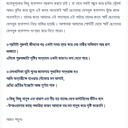
মনোমুগ্ধকর কিছু ক্যাপশন প্রকাশ করতে চাই। যা দেখে সবাই পছন্দ করে ছবির সৌন্দর্য
আরও বৃদ্ধি করে তুলে এই জন্য অনেকেই স্মার্ট ছেলেদের ফেসবুক ক্যাপশন খুঁজে থাকে
অনলাইনে। তাদের জন্য আমদের এই পসস্তের এই পর্যায়ে তাদের জন্য স্মার্ট ছেলেদের
ফেসবুক ক্যাপশন নিয়ে হাজির হয়েছি। আপানারা আমাদের পোস্টটি থেকে স্মার্ট ছেলেদের
ফেসবুক ক্যাপশন সংগ্রহ করে নিতে পারেন।
>প্রতিটা পুরুষই জীবনের বড় একটা সময় ব্যয় করে দেয় নারীর অভিমান আর রাগ
ভাঙ্গাতে।
এটাকে পুরুষজাতি সৃষ্টির অন্যতম একটা কারণও বলা যেতে পারে।
>মেঘবালিকা তুমি পূবের জানালায় সুভাষিত গন্ধরাজ হও
আমি অন্তরীক্ষে হাওয়ার নৌকোয় মন ভাসাই,
ছোঁয়া ছোঁয়ির ইচ্ছেটা আজ পূর্ণতা পাক।
>কিছু কিছু মানুষ এত খারাপ এত নীচ হয় যাদের দেখে ডাস্টবিনের কীটও বলে
-উপরওয়ালার কাছে শুকরিয়া কারন আমাকে তর মত মানুষ করে সৃষ্টি করেননি।
আরও পড়ুনঃ