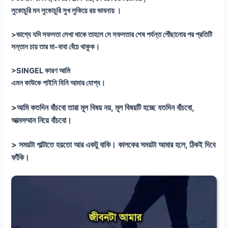
লুকোচুরি মন লুকোচুরি সুখ লুকিয়ে রয় ভাবনায় ।
>ভাগ্যে যদি সফলতা লেখা থাকে তাহলে সে সফলতার শেষ পর্যন্ত পৌঁছানোর পর প্রতিটি
সন্তান চায় তার মা-বাবা বেঁচে থাকুক।
>SINGEL কারণ আমি
এমন কাউকে পাইনি যিনি আমার যোগ্য।
>আমি কতদিন বাঁচবো তারা মূল বিষয় নয়, মূল বিষয়টি হচ্ছে যতদিন বাঁচবো,
আত্মসম্মান নিয়ে বাঁচবো।
> সময়টা পাল্টাতে হয়তো আর একটু বাকি। কালকের সময়টা আমার হলে, ঠিকই দিবে
ফাঁকি।