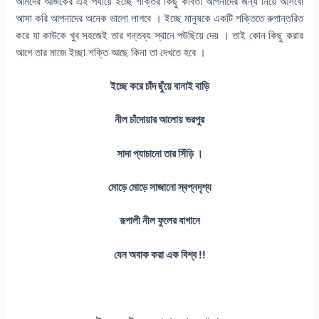
আমদের আজকের এই পর্যায়ে ইচ্ছে শক্তির কিছু কবিতা আপনাদের জন্য নিয়ে আসবো
আসা করি আপনাদের অনেক ভালো লাগবে । ইচ্ছে মানুষকে একটি শক্তিতে রুপান্তরিত
করে যা কাউকে খুব সহজেই তার গন্তব্য স্থানে পউছিয়ে দেয় । তাই কোন কিছু করার
আগে তার মাজে ইচ্ছা শক্তি আছে কিনা তা দেখতে হবে ।
ইচ্ছে করে চাঁদ ছুঁয়ে বানাই বাড়ি
নীল চাঁদোয়ার আলোয় ভরপুর
সাদা প্যাচানো তার সিঁড়ি ।
মোড়ে মোড়ে সাজানো স্বপ্নদৃশ্য
রূপালী নীল ফুলের বাগানে
যেন অবাক করা এক বিশ্ব !!