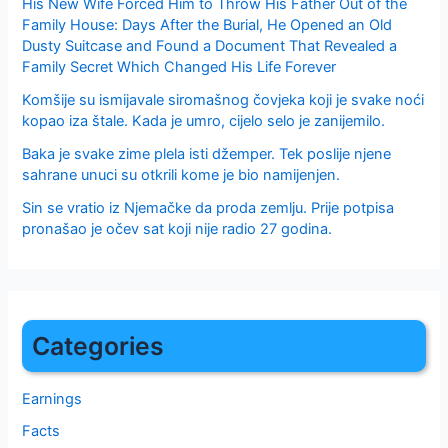
His New Wife Forced Him to Throw His Father Out of the
Family House: Days After the Burial, He Opened an Old
Dusty Suitcase and Found a Document That Revealed a
Family Secret Which Changed His Life Forever
Komšije su ismijavale siromašnog čovjeka koji je svake noći
kopao iza štale. Kada je umro, cijelo selo je zanijemilo.
Baka je svake zime plela isti džemper. Tek poslije njene
sahrane unuci su otkrili kome je bio namijenjen.
Sin se vratio iz Njemačke da proda zemlju. Prije potpisa
pronašao je očev sat koji nije radio 27 godina.
Categories
Earnings
Facts