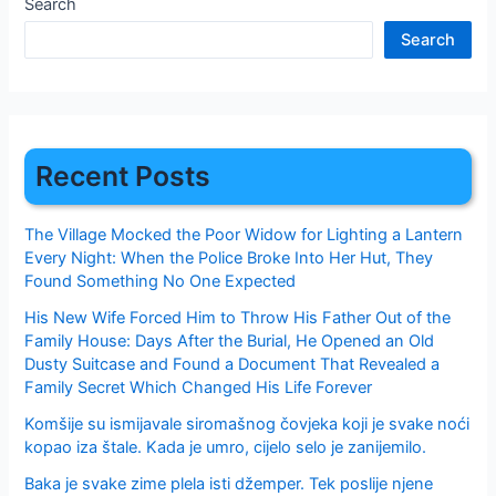
Search
Search
Recent Posts
The Village Mocked the Poor Widow for Lighting a Lantern
Every Night: When the Police Broke Into Her Hut, They
Found Something No One Expected
His New Wife Forced Him to Throw His Father Out of the
Family House: Days After the Burial, He Opened an Old
Dusty Suitcase and Found a Document That Revealed a
Family Secret Which Changed His Life Forever
Komšije su ismijavale siromašnog čovjeka koji je svake noći
kopao iza štale. Kada je umro, cijelo selo je zanijemilo.
Baka je svake zime plela isti džemper. Tek poslije njene